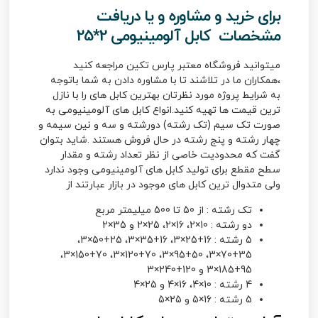
برای خرید و مشاوره و یا دریافت
مشخصات کابل آلومینیومی 2*25
میتوانید فروشگاه معتبر پارس تکین مراجعه کنید
،همکاران ما در تلاشند تا با مشاوره دادن به شما باتوجه
به شرایط پروژه مورد نظرتان بهترین کابل های را با نازل
ترین قیمت ها تهیه کنید.انواع کابل های آلومینیومی به
صورت تک سیم (تک رشته) دورشته و سه و نین سیمه و
چهار رشته و پنج رشته در حال فروش هستند .شاید بتوان
گفت که محدودیت خاصی از نظر تعداد رشته و مقدار
سطح مقطع برای تولید کابل های آلومینیومی وجود ندارد
ولی متدوال ترین کابل های موجود در بازار عبارتند از
تک رشته : از 50 تا 500 میلیمتر مربع
دو رشته : 10×2، 16×2، 25×2 و 35×2
5 رشته : 16+25×3، 16+35×3، 25+50×3،
35+70×3، 50+95×3، 70+120×3، 70+150×3،
95+185×3 و 120+240×3
4 رشته : 10×4، 16×4 و 25×4
5 رشته : 16×5 و 25×5