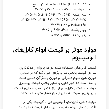
تک رشته
: از 50 تا 500 میلیمتر مربع
دو رشته
: 10×2، 16×2، 25×2 و 35×2
سه
رشته
: 16+25×3، 16+35×3، 25+50×3،
35+70×3، 50+95×3، 70+120×3، 70+150×3،
95+185×3 و 120+240×3
چهار رشته :
10×4، 16×4 و 25×4
پنج
رشته
: 16×5 و 25×5
موارد موثر بر قیمت انواع کابل‌های
آلومینیوم
قیمت کابل‌های استفاده شده در هر پروژه از موثرترین
عوامل قیمت پایانی هر پروژه‌ای می‌باشد که بر اساس
میزان طول سیم مصرفی و میزان ولتاژ آن متغیر است.
واضح است که کابل‌هایی با سایز بالاتر، قیمت بیشتری
خواهند داشت و کابل‌های از نوع فشار ضعیف، دارای قیمت
پایین‌تری نسبت به کابل از نوع فشار متوسط هستند.
تولید داخلی کابل‌های آلومینیومی با کیفیت یکی از
افتخارت ملی بوده که به همین خاطر قیمت تمام شده