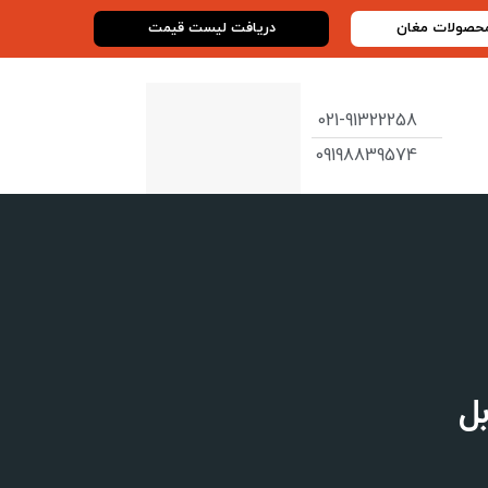
محصولات مغان
دریافت لیست قیمت
021-91322258
09198839574
بل