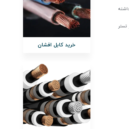
داشته
 تستر
خرید کابل افشان