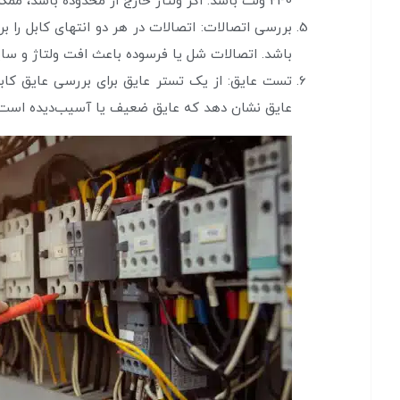
240 ولت باشد. اگر ولتاژ خارج از محدوده باشد، ممکن است مشکل در منبع تغذیه یا خود کابل باشد.
بررسی اتصالات: اتصالات در هر دو انتهای کابل را 
باشد. اتصالات شل یا فرسوده باعث افت ولتاژ و سا
تست عایق: از یک تستر عایق برای بررسی عایق کابل 
عایق نشان دهد که عایق ضعیف یا آسیب‌دیده است، 